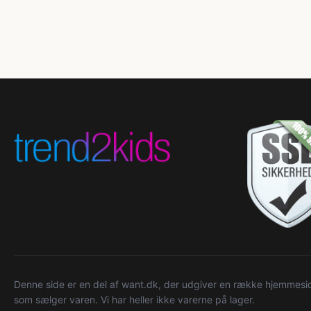
Denne side er en del af want.dk, der udgiver en række hjemmeside
som sælger varen. Vi har heller ikke varerne på lager.