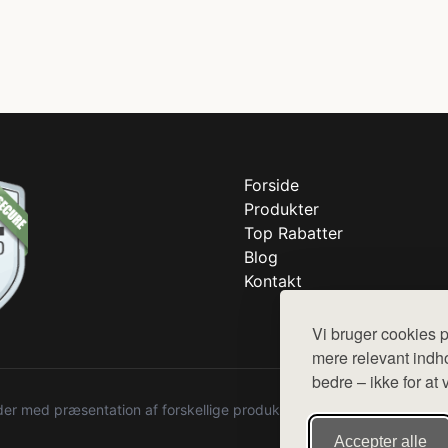
Forside
Produkter
Top Rabatter
Blog
Kontakt
Vi bruger cookies p
mere relevant indho
bedre – ikke for at 
r med præsentation af forskellige produkter fra diverse webshops. De
Accepter alle