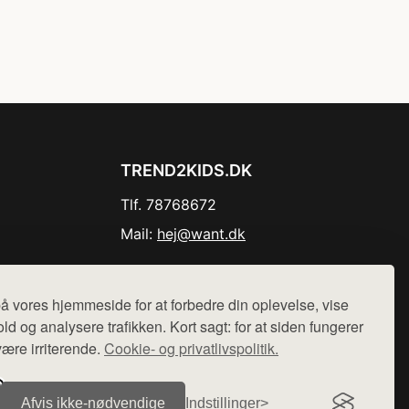
TREND2KIDS.DK
Tlf. 78768672
Mail:
hej@want.dk
Cookie- og privatlivspolitik
å vores hjemmeside for at forbedre din oplevelse, vise
ld og analysere trafikken. Kort sagt: for at siden fungerer
være irriterende.
Cookie- og privatlivspolitik.
r sælges ikke varer fra denne side - vi henviser til de shops,
Afvis ikke‑nødvendige
Indstillinger