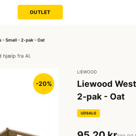
OUTLET
- Small - 2-pak - Oat
 hjælp fra AI.
LIEWOOD
Liewood West
-20%
2-pak - Oat
UDSALG
95,20 kr