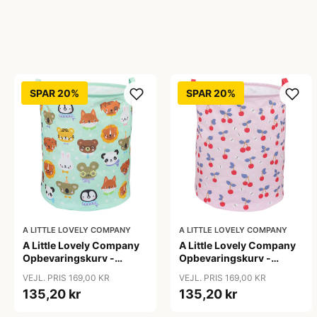
SPAR 20%
SPAR 20%
A LITTLE LOVELY COMPANY
A LITTLE LOVELY COMPANY
A Little Lovely Company
A Little Lovely Company
Opbevaringskurv -
Opbevaringskurv -
Animal Friends
Cherries
VEJL. PRIS 169,00 KR
VEJL. PRIS 169,00 KR
135,20 kr
135,20 kr