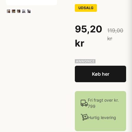
UDSALG
95,20
119,00
kr
kr
Køb her
Fri fragt over kr.
799
Hurtig levering