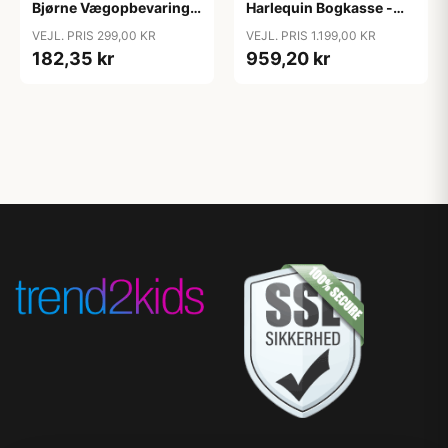
Bjørne Vægopbevaring -
Harlequin Bogkasse -
GOTS - Latte
FSC Mix - White
VEJL. PRIS 299,00 KR
VEJL. PRIS 1.199,00 KR
182,35 kr
959,20 kr