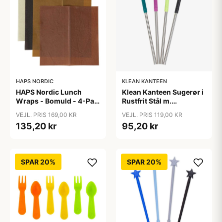
HAPS NORDIC
KLEAN KANTEEN
HAPS Nordic Lunch
Klean Kanteen Sugerør i
Wraps - Bomuld - 4-Pak
Rustfrit Stål m.
- Warm
Silikonetip - 4-Pak -
VEJL. PRIS 169,00 KR
VEJL. PRIS 119,00 KR
8mm - Multi Color
135,20 kr
95,20 kr
SPAR 20%
SPAR 20%