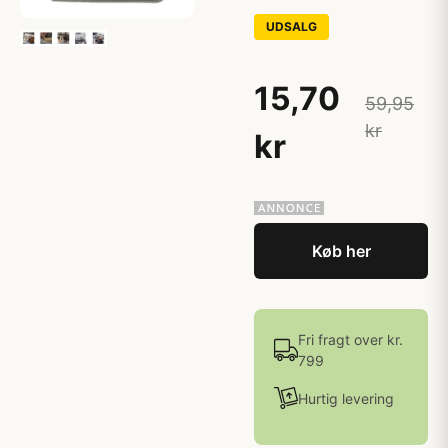
UDSALG
15,70
59,95
kr
kr
Køb her
Fri fragt over kr.
799
Hurtig levering