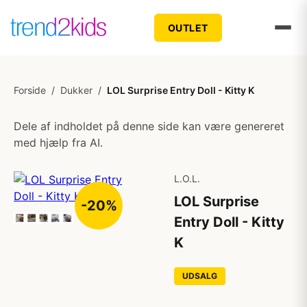
OUTLET
Forside
/
Dukker
/
LOL Surprise Entry Doll - Kitty K
Dele af indholdet på denne side kan være genereret
med hjælp fra AI.
L.O.L.
LOL Surprise
-20%
Entry Doll - Kitty
K
UDSALG