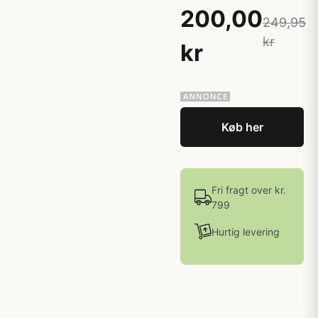
200,00
249,95
kr
kr
Køb her
Fri fragt over kr.
799
Hurtig levering