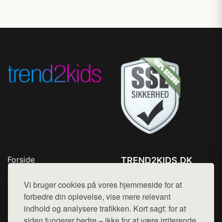
Forside
TREND2KIDS.DK
Produkter
Tlf. 78768672
Top Rabatter
Vi bruger cookies på vores hjemmeside for at
Mail:
hej@want.dk
Blog
forbedre din oplevelse, vise mere relevant
Kontakt
indhold og analysere trafikken. Kort sagt: for at
Cookie- og privatlivspolitik
siden fungerer bedre – ikke for at være irriterende.