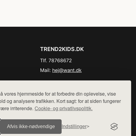
TREND2KIDS.DK
Tlf. 78768672
Mail:
hej@want.dk
Cookie- og privatlivspolitik
å vores hjemmeside for at forbedre din oplevelse, vise
ld og analysere trafikken. Kort sagt: for at siden fungerer
være irriterende.
Cookie- og privatlivspolitik.
r sælges ikke varer fra denne side - vi henviser til de shops,
Afvis ikke‑nødvendige
Indstillinger