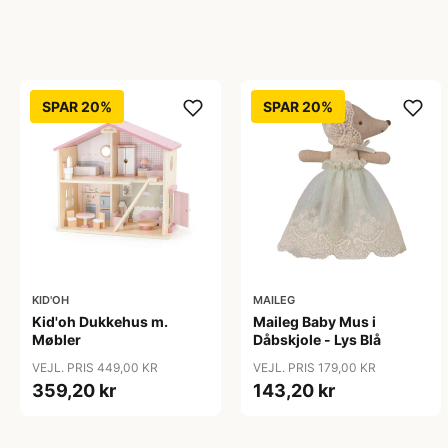
SPAR 20%
SPAR 20%
KID'OH
MAILEG
Kid'oh Dukkehus m.
Maileg Baby Mus i
Møbler
Dåbskjole - Lys Blå
VEJL. PRIS 449,00 KR
VEJL. PRIS 179,00 KR
359,20 kr
143,20 kr