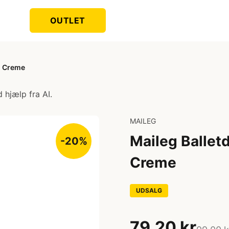
OUTLET
 - Creme
 hjælp fra AI.
MAILEG
Maileg Balletd
-20%
Creme
UDSALG
79,20 kr