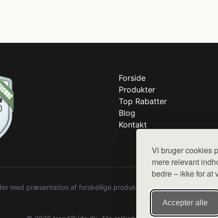
Forside
Produkter
Top Rabatter
Blog
Kontakt
Vi bruger cookies p
mere relevant indho
bedre – ikke for at 
r med præsentation af forskellige produkter fra diverse webshops. De
Accepter alle