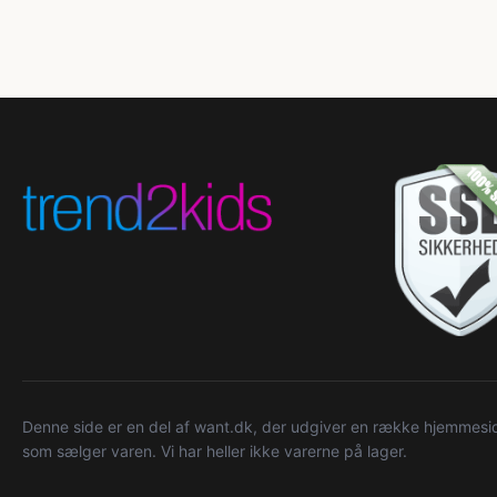
Denne side er en del af want.dk, der udgiver en række hjemmeside
som sælger varen. Vi har heller ikke varerne på lager.