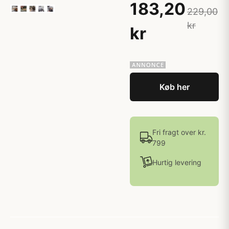
183,20
229,00
kr
kr
Køb her
Fri fragt over kr.
799
Hurtig levering