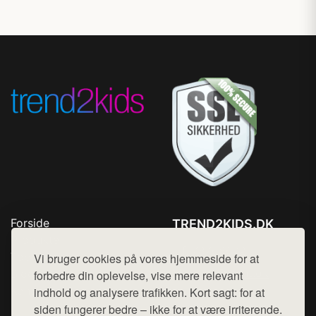
Forside
TREND2KIDS.DK
Produkter
Tlf. 78768672
Top Rabatter
Vi bruger cookies på vores hjemmeside for at
Mail:
hej@want.dk
Blog
forbedre din oplevelse, vise mere relevant
Kontakt
indhold og analysere trafikken. Kort sagt: for at
Cookie- og privatlivspolitik
siden fungerer bedre – ikke for at være irriterende.