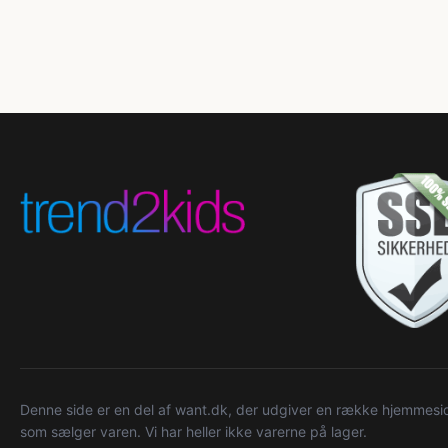
Denne side er en del af want.dk, der udgiver en række hjemmeside
som sælger varen. Vi har heller ikke varerne på lager.