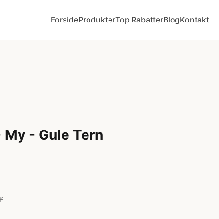
Forside
Produkter
Top Rabatter
Blog
Kontakt
- My - Gule Tern
r