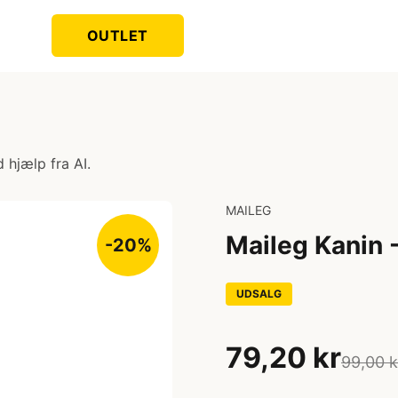
OUTLET
 hjælp fra AI.
MAILEG
Maileg Kanin 
-20%
UDSALG
79,20 kr
99,00 k