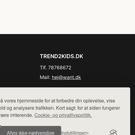
TREND2KIDS.DK
Tlf. 78768672
Mail:
hej@want.dk
Cookie- og privatlivspolitik
å vores hjemmeside for at forbedre din oplevelse, vise
ld og analysere trafikken. Kort sagt: for at siden fungerer
være irriterende.
Cookie- og privatlivspolitik.
r sælges ikke varer fra denne side - vi henviser til de shops,
Afvis ikke‑nødvendige
Indstillinger