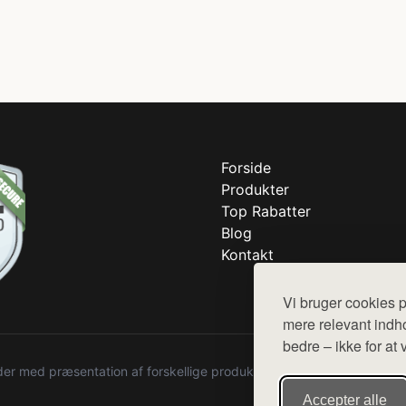
Forside
Produkter
Top Rabatter
Blog
Kontakt
Vi bruger cookies p
mere relevant indho
bedre – ikke for at 
r med præsentation af forskellige produkter fra diverse webshops. De
Accepter alle