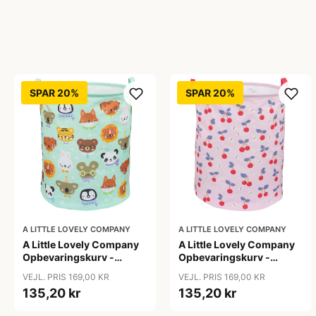
SPAR 20%
SPAR 20%
A LITTLE LOVELY COMPANY
A LITTLE LOVELY COMPANY
A Little Lovely Company
A Little Lovely Company
Opbevaringskurv -
Opbevaringskurv -
Animal Friends
Cherries
VEJL. PRIS 169,00 KR
VEJL. PRIS 169,00 KR
135,20 kr
135,20 kr