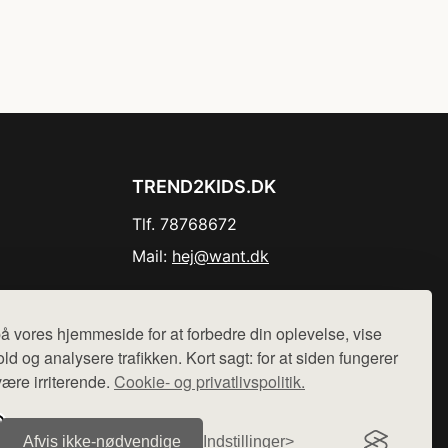
TREND2KIDS.DK
Tlf. 78768672
Mail:
hej@want.dk
Cookie- og privatlivspolitik
å vores hjemmeside for at forbedre din oplevelse, vise
ld og analysere trafikken. Kort sagt: for at siden fungerer
være irriterende.
Cookie- og privatlivspolitik.
r sælges ikke varer fra denne side - vi henviser til de shops,
Afvis ikke‑nødvendige
Indstillinger