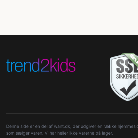
Denne side er en del af want.dk, der udgiver en række hjemmeside
som sælger varen. Vi har heller ikke varerne på lager.