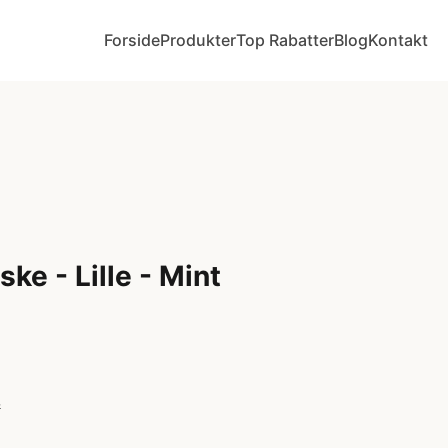
Forside
Produkter
Top Rabatter
Blog
Kontakt
e - Lille - Mint
r