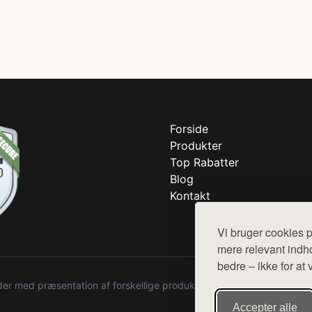
Forside
Produkter
Top Rabatter
Blog
Kontakt
Vi bruger cookies p
mere relevant indho
bedre – ikke for at 
r med præsentation af forskellige produkter fra diverse webshops. De
Accepter alle