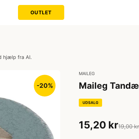
OUTLET
 hjælp fra AI.
MAILEG
Maileg Tandæsk
-20%
UDSALG
15,20 kr
19,00 k