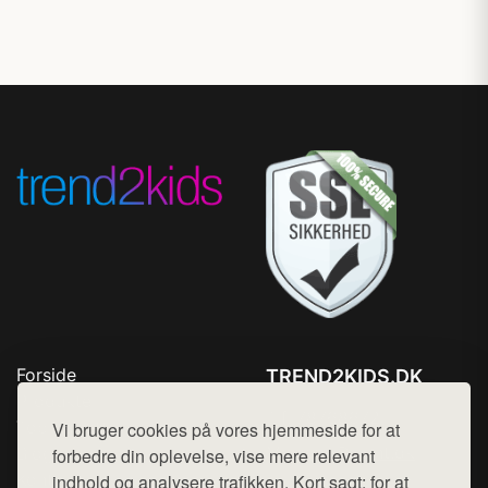
Forside
TREND2KIDS.DK
Produkter
Tlf. 78768672
Top Rabatter
Vi bruger cookies på vores hjemmeside for at
Mail:
hej@want.dk
Blog
forbedre din oplevelse, vise mere relevant
Kontakt
indhold og analysere trafikken. Kort sagt: for at