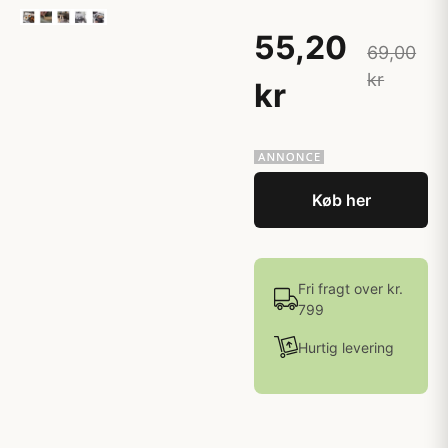
55,20
69,00
kr
kr
Køb her
Fri fragt over kr.
799
Hurtig levering