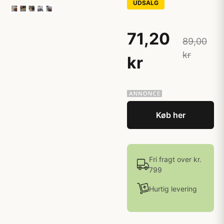
UDSALG
71,20
89,00
kr
kr
Køb her
Fri fragt over kr.
799
Hurtig levering