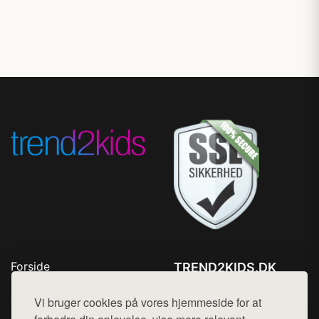
Forside
TREND2KIDS.DK
Produkter
Tlf. 78768672
Top Rabatter
Vi bruger cookies på vores hjemmeside for at
Mail:
hej@want.dk
Blog