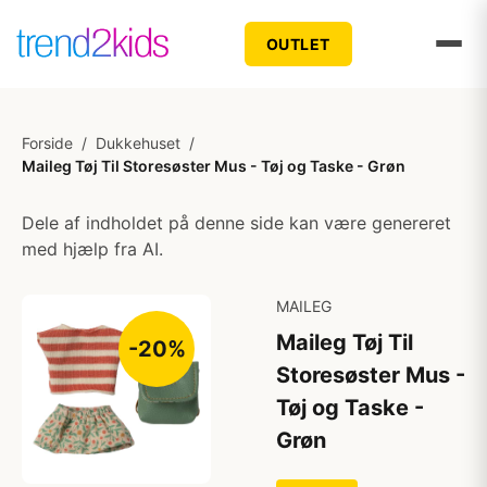
OUTLET
Forside
/
Dukkehuset
/
Maileg Tøj Til Storesøster Mus - Tøj og Taske - Grøn
Dele af indholdet på denne side kan være genereret
med hjælp fra AI.
MAILEG
Maileg Tøj Til
-20%
Storesøster Mus -
Tøj og Taske -
Grøn