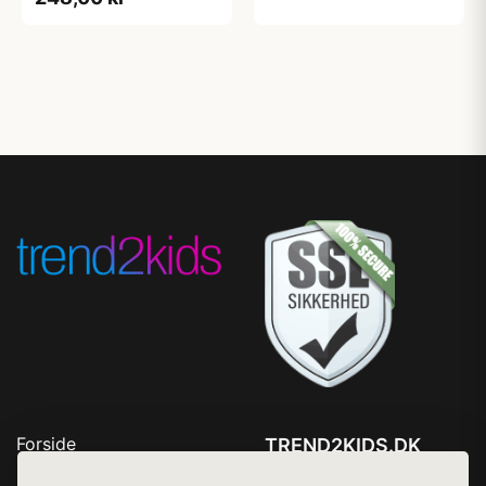
Forside
TREND2KIDS.DK
Produkter