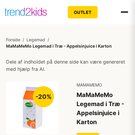
OUTLET
Forside
/
Legemad
/
MaMaMeMo Legemad i Træ - Appelsinjuice i Karton
Dele af indholdet på denne side kan være genereret
med hjælp fra AI.
MAMAMEMO
MaMaMeMo
-20%
Legemad i Træ -
Appelsinjuice i
Karton