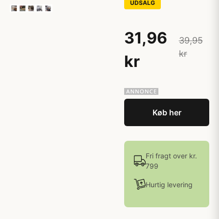
UDSALG
31,96
39,95
kr
kr
Køb her
Fri fragt over kr.
799
Hurtig levering