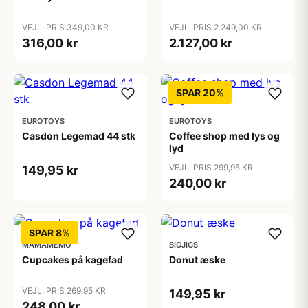
VEJL. PRIS 349,00 KR
VEJL. PRIS 2.249,00 KR
316,00 kr
2.127,00 kr
SPAR 20%
EUROTOYS
EUROTOYS
Casdon Legemad 44 stk
Coffee shop med lys og
lyd
VEJL. PRIS 299,95 KR
149,95 kr
240,00 kr
SPAR 8%
MAMAMEMO
BIGJIGS
Cupcakes på kagefad
Donut æske
VEJL. PRIS 269,95 KR
149,95 kr
248,00 kr