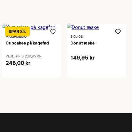
SPAR 8%
MAMAMEMO
BIGJIGS
Cupcakes på kagefad
Donut æske
VEJL. PRIS 269,95 KR
149,95 kr
248,00 kr