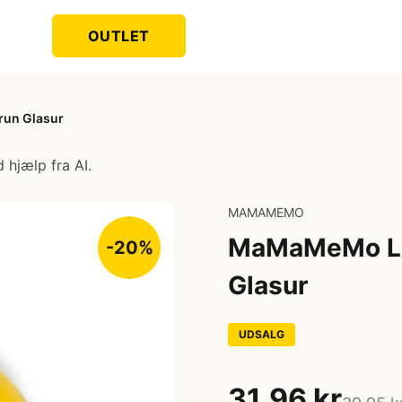
OUTLET
run Glasur
 hjælp fra AI.
MAMAMEMO
MaMaMeMo Leg
-20%
Glasur
UDSALG
31,96 kr