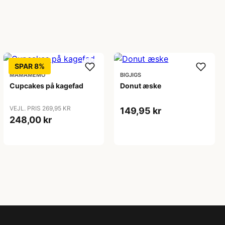
SPAR 8%
MAMAMEMO
BIGJIGS
Cupcakes på kagefad
Donut æske
VEJL. PRIS 269,95 KR
149,95 kr
248,00 kr