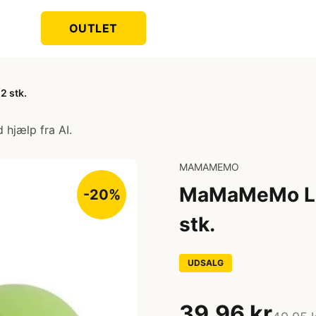
OUTLET
2 stk.
 hjælp fra AI.
MAMAMEMO
MaMaMeMo Leg
-20%
stk.
UDSALG
39,96 kr