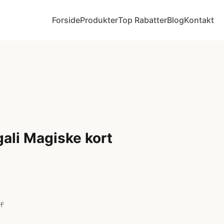
Forside
Produkter
Top Rabatter
Blog
Kontakt
ali Magiske kort
r