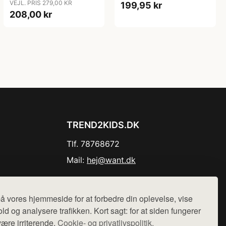
VEJL. PRIS 279,00 KR
199,95 kr
208,00 kr
TREND2KIDS.DK
Tlf. 78768672
Mail:
hej@want.dk
Cookie- og privatlivspolitik
å vores hjemmeside for at forbedre din oplevelse, vise
ld og analysere trafikken. Kort sagt: for at siden fungerer
være irriterende.
Cookie- og privatlivspolitik.