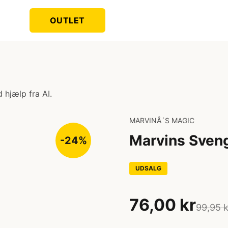
OUTLET
 hjælp fra AI.
MARVINÂ´S MAGIC
Marvins Sveng
-24%
UDSALG
76,00 kr
99,95 k