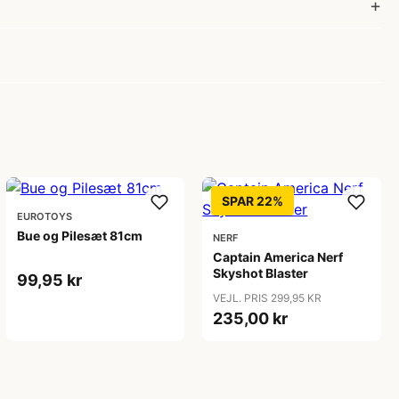
SPAR 22%
EUROTOYS
Bue og Pilesæt 81cm
NERF
Captain America Nerf
Skyshot Blaster
99,95 kr
VEJL. PRIS 299,95 KR
235,00 kr