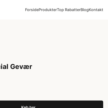
Forside
Produkter
Top Rabatter
Blog
Kontakt
ial Gevær
Køb her