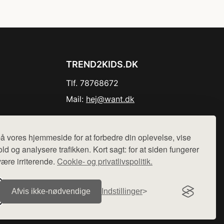
TREND2KIDS.DK
Tlf. 78768672
Mail:
hej@want.dk
Cookie- og privatlivspolitik
å vores hjemmeside for at forbedre din oplevelse, vise
ld og analysere trafikken. Kort sagt: for at siden fungerer
være irriterende.
Cookie- og privatlivspolitik.
r sælges ikke varer fra denne side - vi henviser til de shops,
Afvis ikke‑nødvendige
Indstillinger