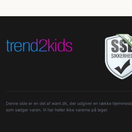
Denne side er en del af want.dk, der udgiver en række hjemmeside
som sælger varen. Vi har heller ikke varerne på lager.