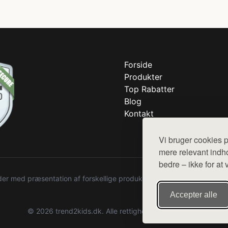
Forside
Produkter
Top Rabatter
Blog
Kontakt
Vi bruger cookies p
mere relevant indho
bedre – ikke for at 
r med præsentation af forskellige produkter fra diverse webshops. De
Accepter alle
© 2026 trend2kids.dk. Alle rettigheder forbeholdes.