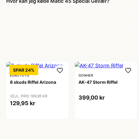
Hvor kan jeg købe Matic 45 Special Gevær?
SPAR 24%
EUROTOYS
GONHER
8 skuds Riffel Arizona
AK-47 Storm Riffel
VEJL. PRIS 169,95 KR
399,00 kr
129,95 kr