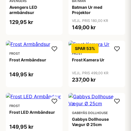
AVENGERS
BATMAN
Avengers LED
Batman Ur med
armbåndsur
Projektor
VEJL. PRIS 180,00 KR
129,95 kr
149,00 kr
SPAR 53%
FROST
FROST
Frost Armbåndsur
Frost Kamera Ur
VEJL. PRIS 499,00 KR
149,95 kr
237,00 kr
FROST
Frost LED Armbåndsur
GABBYÂS DOLLHOUSE
Gabbys Dollhouse
Vægur Ø 25cm
149,95 kr