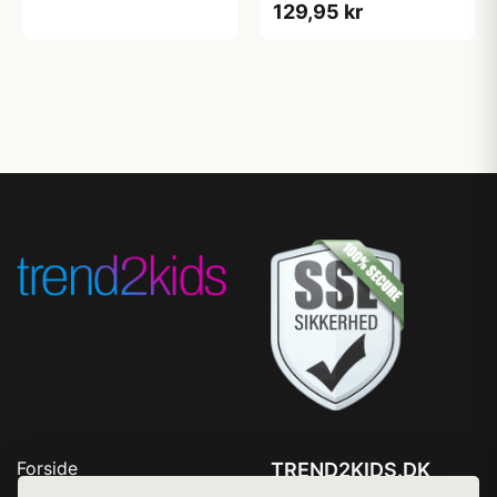
129,95 kr
Forside
TREND2KIDS.DK
Produkter