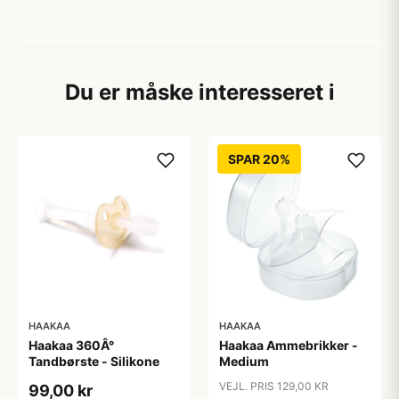
Du er måske interesseret i
SPAR 20%
HAAKAA
HAAKAA
Haakaa 360Â°
Haakaa Ammebrikker -
Tandbørste - Silikone
Medium
VEJL. PRIS 129,00 KR
99,00 kr