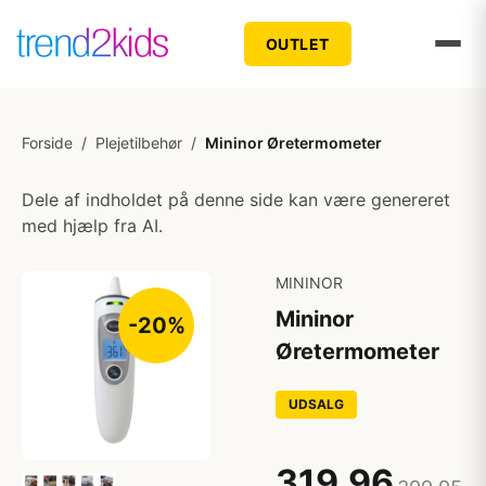
OUTLET
Forside
/
Plejetilbehør
/
Mininor Øretermometer
Dele af indholdet på denne side kan være genereret
med hjælp fra AI.
MININOR
Mininor
-20%
Øretermometer
UDSALG
319,96