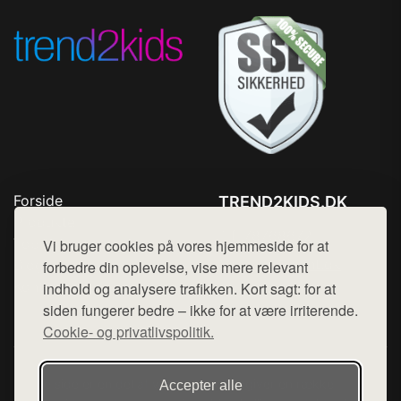
Forside
TREND2KIDS.DK
Produkter
Tlf. 78768672
Top Rabatter
Vi bruger cookies på vores hjemmeside for at
Mail:
hej@want.dk
Blog
forbedre din oplevelse, vise mere relevant
Kontakt
indhold og analysere trafikken. Kort sagt: for at
Cookie- og privatlivspolitik
siden fungerer bedre – ikke for at være irriterende.
Cookie- og privatlivspolitik.
Denne side er en del af want.dk, der udgiver en række
Accepter alle