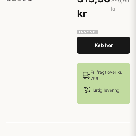
399,95
kr
kr
Køb her
Fri fragt over kr.
799
Hurtig levering