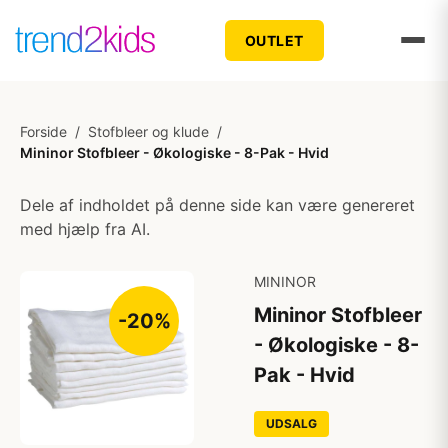
OUTLET
Forside
/
Stofbleer og klude
/
Mininor Stofbleer - Økologiske - 8-Pak - Hvid
Dele af indholdet på denne side kan være genereret
med hjælp fra AI.
MININOR
Mininor Stofbleer
-20%
- Økologiske - 8-
Pak - Hvid
UDSALG