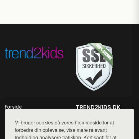
Forside
TREND2KIDS.DK
Produkter
Tlf. 78768672
Top Rabatter
Vi bruger cookies på vores hjemmeside for at
Mail:
hej@want.dk
Blog
forbedre din oplevelse, vise mere relevant
Kontakt
indhold og analysere trafikken. Kort sagt: for at