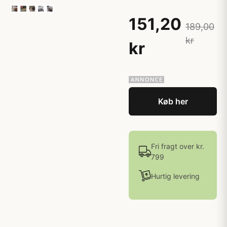
151,20
189,00
kr
kr
Køb her
Fri fragt over kr.
799
Hurtig levering