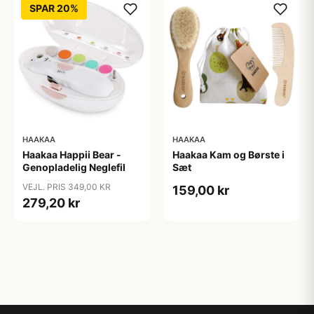
SPAR 20%
HAAKAA
HAAKAA
Haakaa Happii Bear -
Haakaa Kam og Børste i
Genopladelig Neglefil
Sæt
VEJL. PRIS 349,00 KR
159,00 kr
279,20 kr