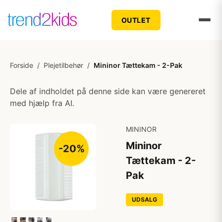
OUTLET
Forside
/
Plejetilbehør
/
Mininor Tættekam - 2-Pak
Dele af indholdet på denne side kan være genereret
med hjælp fra AI.
MININOR
Mininor
-20%
Tættekam - 2-
Pak
UDSALG