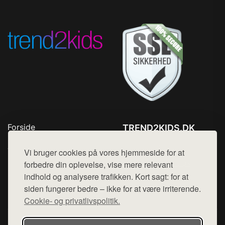
Forside
TREND2KIDS.DK
Produkter
Tlf. 78768672
Top Rabatter
Vi bruger cookies på vores hjemmeside for at
Mail:
hej@want.dk
Blog
forbedre din oplevelse, vise mere relevant
Kontakt
indhold og analysere trafikken. Kort sagt: for at
Cookie- og privatlivspolitik
siden fungerer bedre – ikke for at være irriterende.
Cookie- og privatlivspolitik.