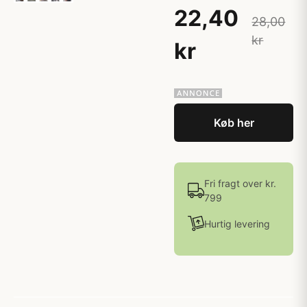
22,40
28,00
kr
kr
Køb her
Fri fragt over kr.
799
Hurtig levering