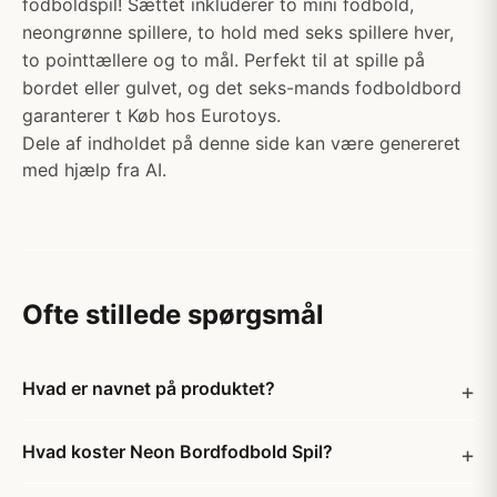
fodboldspil! Sættet inkluderer to mini fodbold,
neongrønne spillere, to hold med seks spillere hver,
to pointtællere og to mål. Perfekt til at spille på
bordet eller gulvet, og det seks-mands fodboldbord
garanterer t Køb hos Eurotoys.
Dele af indholdet på denne side kan være genereret
med hjælp fra AI.
Ofte stillede spørgsmål
Hvad er navnet på produktet?
Hvad koster Neon Bordfodbold Spil?