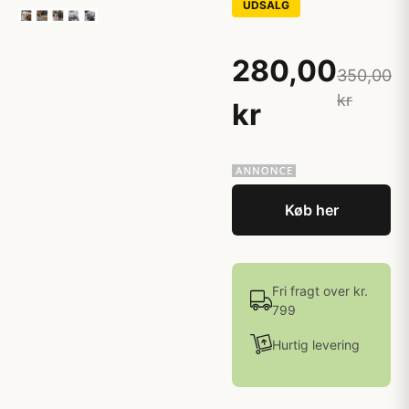
UDSALG
280,00
350,00
kr
kr
Køb her
Fri fragt over kr.
799
Hurtig levering