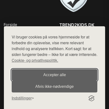
Forside
TREND2KIDS.DK
Produkter
Tlf. 78768672
Top Rabatter
Vi bruger cookies på vores hjemmeside for at
Mail:
hej@want.dk
Blog
forbedre din oplevelse, vise mere relevant
Kontakt
indhold og analysere trafikken. Kort sagt: for at
Cookie- og privatlivspolitik
siden fungerer bedre – ikke for at være irriterende.
Cookie- og privatlivspolitik.
Denne side er en del af want.dk, der udgiver en række
Accepter alle
hjemmesider med præsentation af forskellige produkter fra
diverse webshops. Der sælges ikke varer fra denne side - vi
Afvis ikke‑nødvendige
henviser til de shops, som sælger varen. Vi har heller ikke
varerne på lager.
Indstillinger
© 2026 trend2kids.dk. Alle rettigheder forbeholdes.