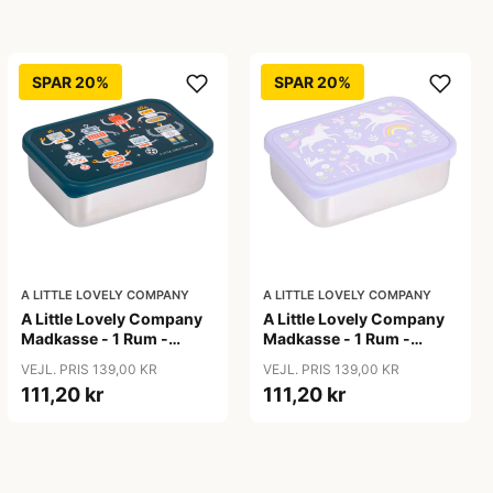
SPAR 20%
SPAR 20%
A LITTLE LOVELY COMPANY
A LITTLE LOVELY COMPANY
A Little Lovely Company
A Little Lovely Company
Madkasse - 1 Rum -
Madkasse - 1 Rum -
Rustfri Stål m. PP Låg -
Rustfri Stål m. PP Låg -
VEJL. PRIS 139,00 KR
VEJL. PRIS 139,00 KR
Robots
Unicorn Dreams
111,20 kr
111,20 kr