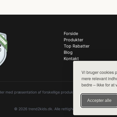
Forside
Produkter
Top Rabatter
Blog
Kontakt
Vi bruger cookies p
mere relevant indho
bedre – ikke for at 
r med præsentation af forskellige produkter fra diverse webshops. De
Accepter alle
© 2026 trend2kids.dk. Alle rettigheder forbeholdes.