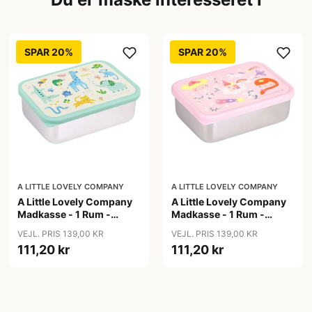
SPAR 20%
SPAR 20%
A LITTLE LOVELY COMPANY
A LITTLE LOVELY COMPANY
A Little Lovely Company
A Little Lovely Company
Madkasse - 1 Rum -
Madkasse - 1 Rum -
Rustfri Stål m. PP Låg -
Rustfri Stål m. PP Låg -
VEJL. PRIS 139,00 KR
VEJL. PRIS 139,00 KR
Jungle
Princesses
111,20 kr
111,20 kr