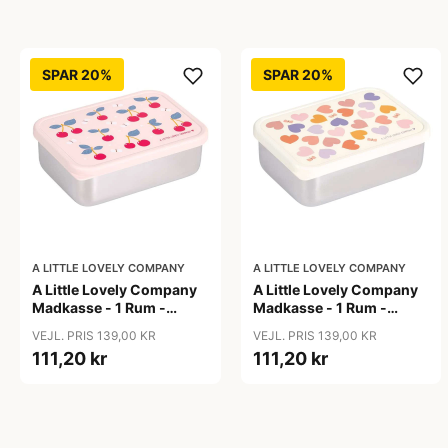
SPAR 20%
SPAR 20%
A LITTLE LOVELY COMPANY
A LITTLE LOVELY COMPANY
A Little Lovely Company
A Little Lovely Company
Madkasse - 1 Rum -
Madkasse - 1 Rum -
Rustfri Stål m. PP Låg -
Rustfri Stål m. PP Låg -
VEJL. PRIS 139,00 KR
VEJL. PRIS 139,00 KR
Cherries
Hearts
111,20 kr
111,20 kr