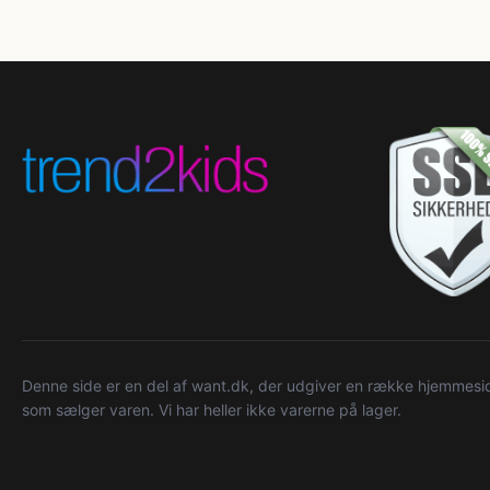
Denne side er en del af want.dk, der udgiver en række hjemmeside
som sælger varen. Vi har heller ikke varerne på lager.