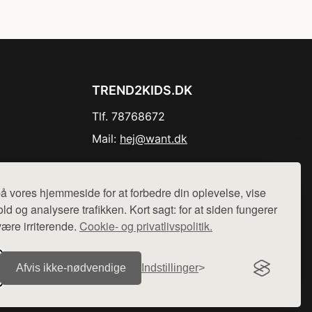
TREND2KIDS.DK
Tlf. 78768672
Mail:
hej@want.dk
Cookie- og privatlivspolitik
å vores hjemmeside for at forbedre din oplevelse, vise
ld og analysere trafikken. Kort sagt: for at siden fungerer
være irriterende.
Cookie- og privatlivspolitik.
r sælges ikke varer fra denne side - vi henviser til de shops,
Afvis ikke‑nødvendige
Indstillinger