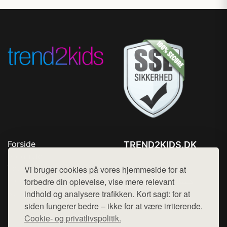
Forside
TREND2KIDS.DK
Produkter
Tlf. 78768672
Top Rabatter
Vi bruger cookies på vores hjemmeside for at
Mail:
hej@want.dk
Blog
forbedre din oplevelse, vise mere relevant
Kontakt
indhold og analysere trafikken. Kort sagt: for at
Cookie- og privatlivspolitik
siden fungerer bedre – ikke for at være irriterende.
Cookie- og privatlivspolitik.