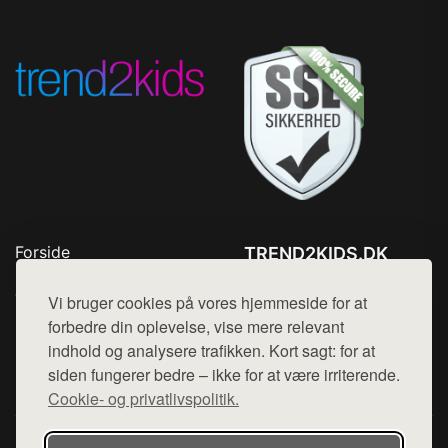
Forside
TREND2KIDS.DK
Produkter
Tlf. 78768672
Top Rabatter
Vi bruger cookies på vores hjemmeside for at
Mail:
hej@want.dk
Blog
forbedre din oplevelse, vise mere relevant
Kontakt
indhold og analysere trafikken. Kort sagt: for at
Cookie- og privatlivspolitik
siden fungerer bedre – ikke for at være irriterende.
Cookie- og privatlivspolitik.