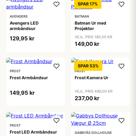
SPAR 17%
AVENGERS
BATMAN
Avengers LED
Batman Ur med
armbåndsur
Projektor
VEJL. PRIS 180,00 KR
129,95 kr
149,00 kr
SPAR 53%
FROST
FROST
Frost Armbåndsur
Frost Kamera Ur
VEJL. PRIS 499,00 KR
149,95 kr
237,00 kr
FROST
Frost LED Armbåndsur
GABBYÂS DOLLHOUSE