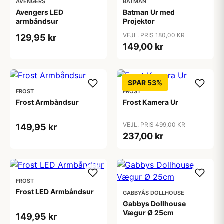
AVENGERS
BATMAN
Avengers LED
Batman Ur med
armbåndsur
Projektor
VEJL. PRIS 180,00 KR
129,95 kr
149,00 kr
SPAR 53%
FROST
FROST
Frost Armbåndsur
Frost Kamera Ur
VEJL. PRIS 499,00 KR
149,95 kr
237,00 kr
FROST
Frost LED Armbåndsur
GABBYÂS DOLLHOUSE
Gabbys Dollhouse
Vægur Ø 25cm
149,95 kr