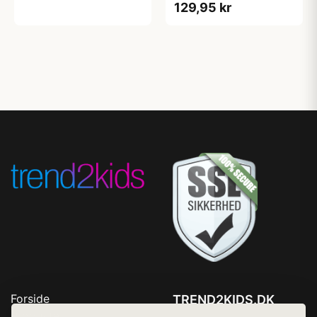
129,95 kr
Forside
TREND2KIDS.DK
Produkter