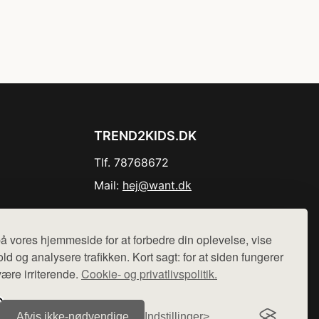
TREND2KIDS.DK
Tlf. 78768672
Mail:
hej@want.dk
Cookie- og privatlivspolitik
å vores hjemmeside for at forbedre din oplevelse, vise
ld og analysere trafikken. Kort sagt: for at siden fungerer
være irriterende.
Cookie- og privatlivspolitik.
r sælges ikke varer fra denne side - vi henviser til de shops,
Afvis ikke‑nødvendige
Indstillinger