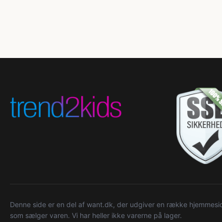
Denne side er en del af want.dk, der udgiver en række hjemmeside
som sælger varen. Vi har heller ikke varerne på lager.