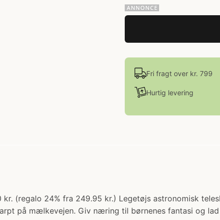
Fri fragt over kr. 799
Hurtig levering
 kr. (regalo 24% fra 249.95 kr.) Legetøjs astronomisk tel
skarpt på mælkevejen. Giv næring til børnenes fantasi og l