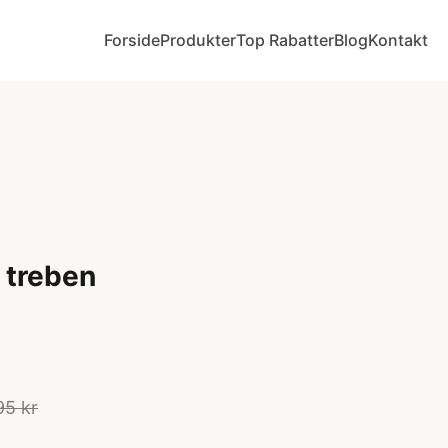
Forside
Produkter
Top Rabatter
Blog
Kontakt
 treben
95 kr