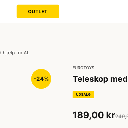
OUTLET
 hjælp fra AI.
EUROTOYS
Teleskop med
-24%
UDSALG
189,00 kr
249,