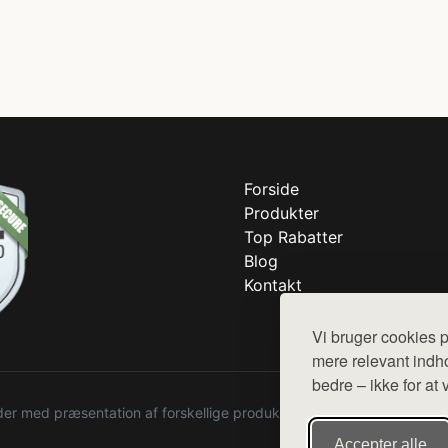
Forside
Produkter
Top Rabatter
Blog
Kontakt
Vi bruger cookies p
mere relevant indho
bedre – ikke for at 
r med præsentation af forskellige produkter fra diverse webshops. De
Accepter alle