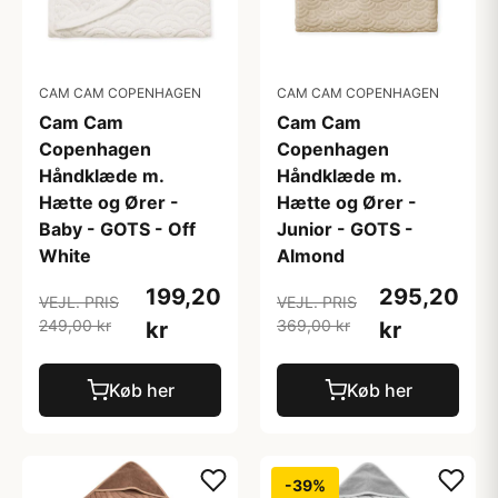
CAM CAM COPENHAGEN
CAM CAM COPENHAGEN
Cam Cam
Cam Cam
Copenhagen
Copenhagen
Håndklæde m.
Håndklæde m.
Hætte og Ører -
Hætte og Ører -
Baby - GOTS - Off
Junior - GOTS -
White
Almond
199,20
295,20
VEJL. PRIS
VEJL. PRIS
249,00 kr
369,00 kr
kr
kr
Køb her
Køb her
-39%