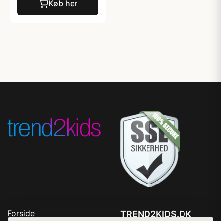
Køb her
Forside
TREND2KIDS.DK