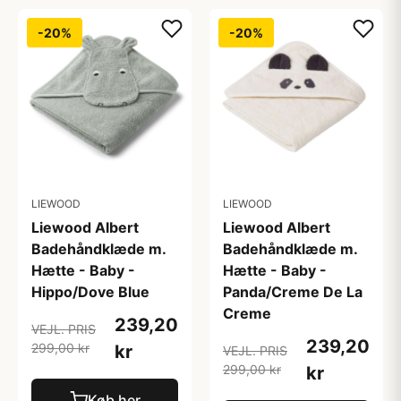
-20%
-20%
LIEWOOD
LIEWOOD
Liewood Albert
Liewood Albert
Badehåndklæde m.
Badehåndklæde m.
Hætte - Baby -
Hætte - Baby -
Hippo/Dove Blue
Panda/Creme De La
Creme
239,20
VEJL. PRIS
239,20
299,00 kr
kr
VEJL. PRIS
299,00 kr
kr
Køb her