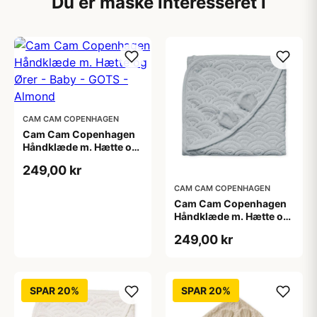
Du er måske interesseret i
CAM CAM COPENHAGEN
Cam Cam Copenhagen
Håndklæde m. Hætte og
Ører - Baby - GOTS -
249,00 kr
Almond
CAM CAM COPENHAGEN
Cam Cam Copenhagen
Håndklæde m. Hætte og
Ører - Baby - GOTS -
249,00 kr
Classic Grey
SPAR 20%
SPAR 20%