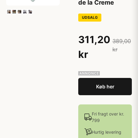
de la Creme
UDSALG
311,20
389,00
kr
kr
Køb her
Fri fragt over kr.
799
Hurtig levering