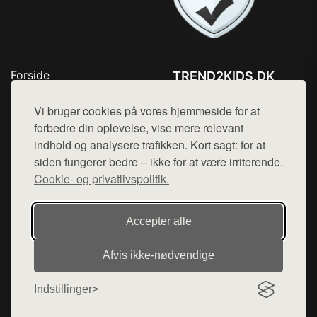
Forside
TREND2KIDS.DK
Produkter
Tlf. 78768672
Top Rabatter
Vi bruger cookies på vores hjemmeside for at
Mail:
hej@want.dk
Blog
forbedre din oplevelse, vise mere relevant
Kontakt
indhold og analysere trafikken. Kort sagt: for at
Cookie- og privatlivspolitik
siden fungerer bedre – ikke for at være irriterende.
Cookie- og privatlivspolitik.
Denne side er en del af want.dk, der udgiver en række
Accepter alle
hjemmesider med præsentation af forskellige produkter fra
diverse webshops. Der sælges ikke varer fra denne side - vi
Afvis ikke‑nødvendige
henviser til de shops, som sælger varen. Vi har heller ikke
varerne på lager.
Indstillinger
© 2026 trend2kids.dk. Alle rettigheder forbeholdes.