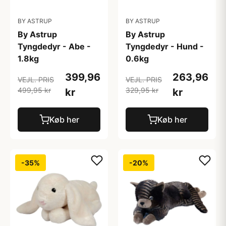
BY ASTRUP
BY ASTRUP
By Astrup
By Astrup
Tyngdedyr - Abe -
Tyngdedyr - Hund -
1.8kg
0.6kg
399,96
263,96
VEJL. PRIS
VEJL. PRIS
499,95 kr
329,95 kr
kr
kr
Køb her
Køb her
-35%
-20%