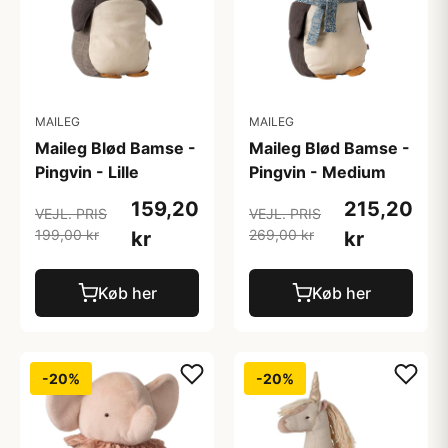
MAILEG
MAILEG
Maileg Blød Bamse -
Maileg Blød Bamse -
Pingvin - Lille
Pingvin - Medium
159,20
215,20
VEJL. PRIS
VEJL. PRIS
199,00 kr
269,00 kr
kr
kr
Køb her
Køb her
-20%
-20%