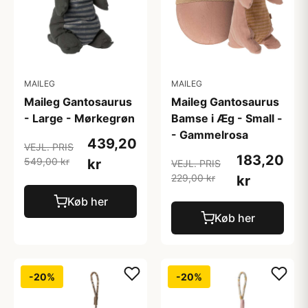
MAILEG
MAILEG
Maileg Gantosaurus
Maileg Gantosaurus
- Large - Mørkegrøn
Bamse i Æg - Small -
- Gammelrosa
439,20
VEJL. PRIS
183,20
549,00 kr
kr
VEJL. PRIS
229,00 kr
kr
Køb her
Køb her
-20%
-20%