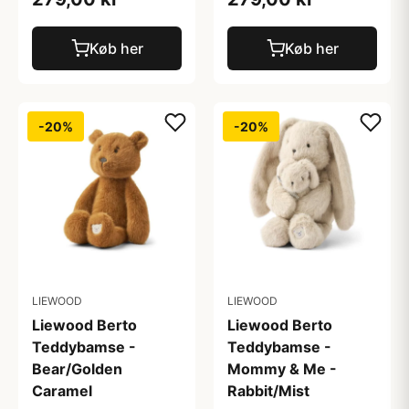
Køb her
Køb her
-20%
-20%
LIEWOOD
LIEWOOD
Liewood Berto
Liewood Berto
Teddybamse -
Teddybamse -
Bear/Golden
Mommy & Me -
Caramel
Rabbit/Mist