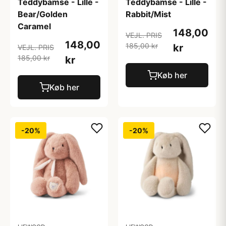
Teddybamse - Lille -
Teddybamse - Lille -
Bear/Golden
Rabbit/Mist
Caramel
148,00
VEJL. PRIS
148,00
185,00 kr
kr
VEJL. PRIS
185,00 kr
kr
Køb her
Køb her
-20%
-20%