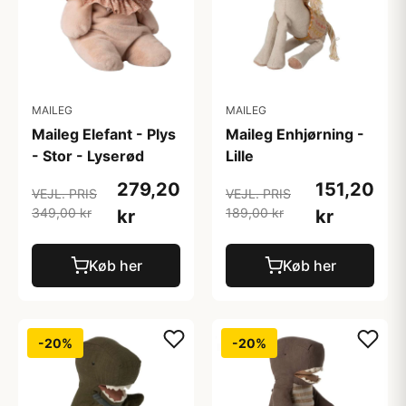
MAILEG
MAILEG
Maileg Elefant - Plys
Maileg Enhjørning -
- Stor - Lyserød
Lille
279,20
151,20
VEJL. PRIS
VEJL. PRIS
349,00 kr
189,00 kr
kr
kr
Køb her
Køb her
-20%
-20%