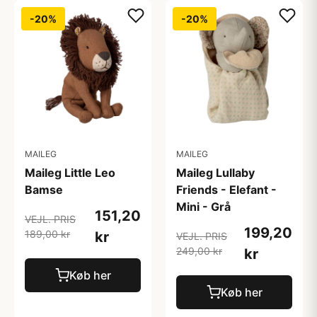
-20%
-20%
MAILEG
MAILEG
Maileg Little Leo
Maileg Lullaby
Bamse
Friends - Elefant -
Mini - Grå
151,20
VEJL. PRIS
199,20
189,00 kr
kr
VEJL. PRIS
249,00 kr
kr
Køb her
Køb her