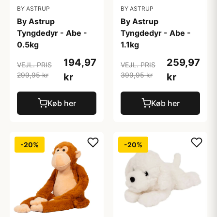
BY ASTRUP
BY ASTRUP
By Astrup
By Astrup
Tyngdedyr - Abe -
Tyngdedyr - Abe -
0.5kg
1.1kg
194,97
259,97
VEJL. PRIS
VEJL. PRIS
299,95 kr
399,95 kr
kr
kr
Køb her
Køb her
-20%
-20%