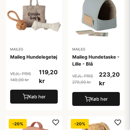
MAILEG
MAILEG
Maileg Hundelegetøj
Maileg Hundetaske -
Lille - Blå
119,20
VEJL. PRIS
223,20
VEJL. PRIS
149,00 kr
kr
279,00 kr
kr
Køb her
Køb her
-20%
-20%