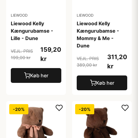
LIEWOOD
LIEWOOD
Liewood Kelly
Liewood Kelly
Kængurubamse -
Kængurubamse -
Lille - Dune
Mommy & Me -
Dune
159,20
VEJL. PRIS
311,20
199,00 kr
kr
VEJL. PRIS
389,00 kr
kr
Køb her
Køb her
-20%
-20%