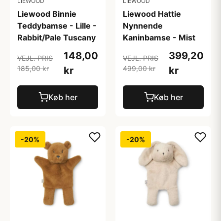
LIEWOOD
LIEWOOD
Liewood Binnie
Liewood Hattie
Teddybamse - Lille -
Nynnende
Rabbit/Pale Tuscany
Kaninbamse - Mist
148,00
399,20
VEJL. PRIS
VEJL. PRIS
185,00 kr
499,00 kr
kr
kr
Køb her
Køb her
-20%
-20%