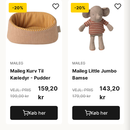
-20%
-20%
MAILEG
MAILEG
Maileg Kurv Til
Maileg Little Jumbo
Kæledyr - Pudder
Bamse
159,20
143,20
VEJL. PRIS
VEJL. PRIS
199,00 kr
179,00 kr
kr
kr
Køb her
Køb her