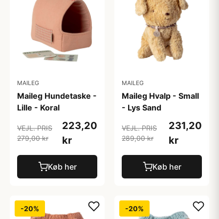
MAILEG
MAILEG
Maileg Hundetaske -
Maileg Hvalp - Small
Lille - Koral
- Lys Sand
223,20
231,20
VEJL. PRIS
VEJL. PRIS
279,00 kr
289,00 kr
kr
kr
Køb her
Køb her
-20%
-20%