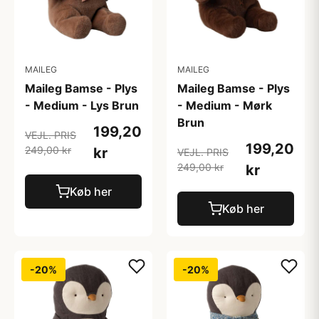
MAILEG
MAILEG
Maileg Bamse - Plys
Maileg Bamse - Plys
- Medium - Lys Brun
- Medium - Mørk
Brun
199,20
VEJL. PRIS
199,20
249,00 kr
kr
VEJL. PRIS
249,00 kr
kr
Køb her
Køb her
-20%
-20%