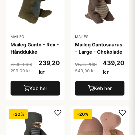
MAILEG
MAILEG
Maileg Ganto - Rex -
Maileg Gantosaurus
Hånddukke
- Large - Chokolade
239,20
439,20
VEJL. PRIS
VEJL. PRIS
299,00 kr
549,00 kr
kr
kr
Køb her
Køb her
-20%
-20%