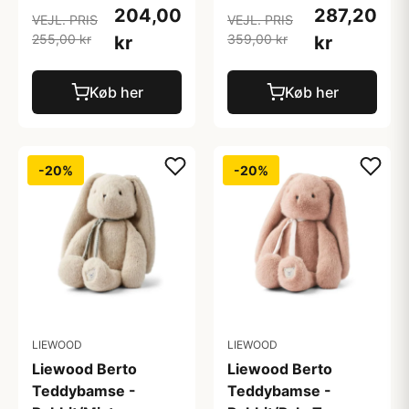
204,00
287,20
VEJL. PRIS
VEJL. PRIS
255,00 kr
359,00 kr
kr
kr
Køb her
Køb her
-20%
-20%
LIEWOOD
LIEWOOD
Liewood Berto
Liewood Berto
Teddybamse -
Teddybamse -