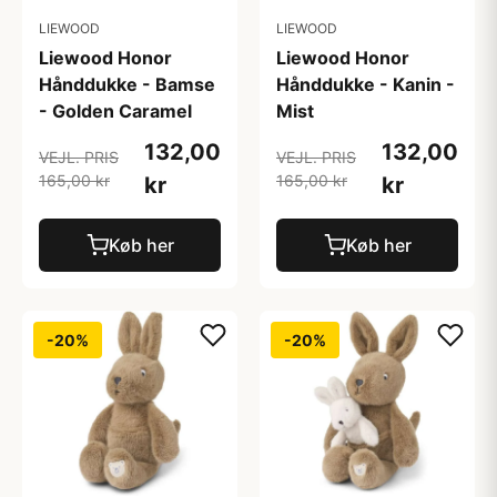
LIEWOOD
LIEWOOD
Liewood Honor
Liewood Honor
Hånddukke - Bamse
Hånddukke - Kanin -
- Golden Caramel
Mist
132,00
132,00
VEJL. PRIS
VEJL. PRIS
165,00 kr
165,00 kr
kr
kr
Køb her
Køb her
-20%
-20%