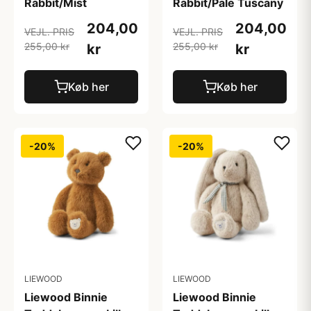
Rabbit/Mist
Rabbit/Pale Tuscany
204,00
204,00
VEJL. PRIS
VEJL. PRIS
255,00 kr
255,00 kr
kr
kr
Køb her
Køb her
-20%
-20%
LIEWOOD
LIEWOOD
Liewood Binnie
Liewood Binnie