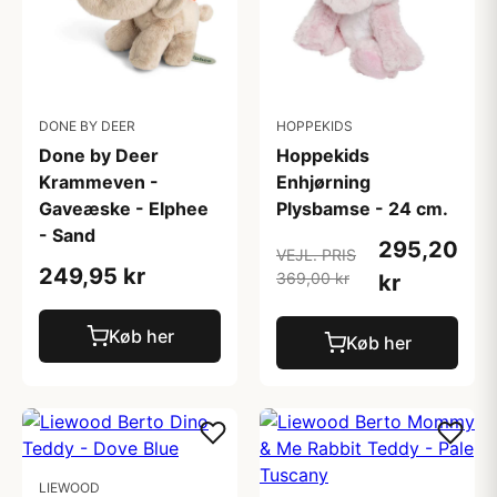
DONE BY DEER
HOPPEKIDS
Done by Deer
Hoppekids
Krammeven -
Enhjørning
Gaveæske - Elphee
Plysbamse - 24 cm.
- Sand
295,20
VEJL. PRIS
249,95 kr
369,00 kr
kr
Køb her
Køb her
LIEWOOD