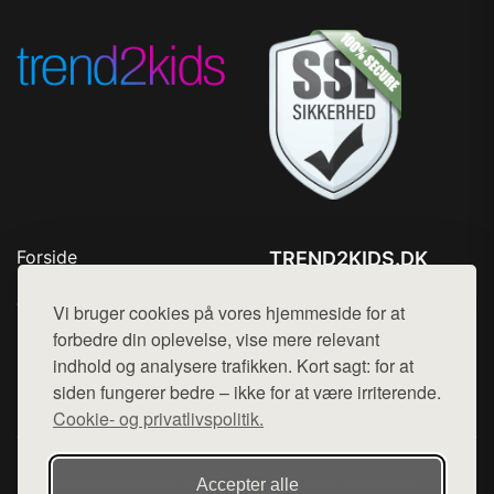
Forside
TREND2KIDS.DK
Produkter
Tlf. 78768672
Top Rabatter
Vi bruger cookies på vores hjemmeside for at
Mail:
hej@want.dk
Blog
forbedre din oplevelse, vise mere relevant
Kontakt
indhold og analysere trafikken. Kort sagt: for at
Cookie- og privatlivspolitik
siden fungerer bedre – ikke for at være irriterende.
Cookie- og privatlivspolitik.
Denne side er en del af want.dk, der udgiver en række
Accepter alle