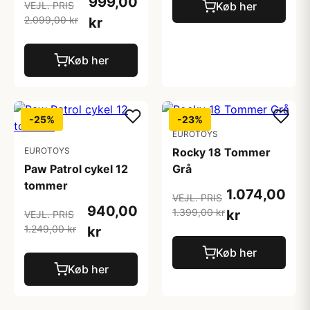
999,00
VEJL. PRIS
Køb her
2.099,00 kr
kr
Køb her
-25%
-23%
EUROTOYS
EUROTOYS
Rocky 18 Tommer
Paw Patrol cykel 12
Grå
tommer
1.074,00
VEJL. PRIS
940,00
1.399,00 kr
kr
VEJL. PRIS
1.249,00 kr
kr
Køb her
Køb her