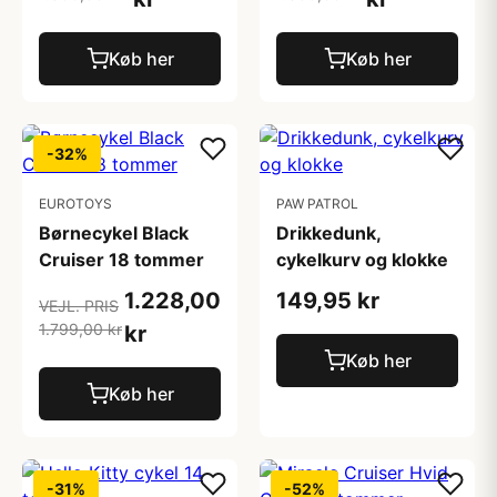
Køb her
Køb her
-32%
EUROTOYS
PAW PATROL
Børnecykel Black
Drikkedunk,
Cruiser 18 tommer
cykelkurv og klokke
1.228,00
149,95 kr
VEJL. PRIS
1.799,00 kr
kr
Køb her
Køb her
-31%
-52%