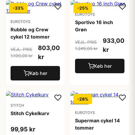
-33%
-25%
EUROTOYS
EUROTOYS
Sportivo 16 inch
Rubble og Crew
Grøn
cykel 12 tommer
933,00
VEJL. PRIS
803,00
1.249,00 kr
kr
VEJL. PRIS
1.199,00 kr
kr
Køb her
Køb her
-28%
STITCH
Stitch Cykelkurv
EUROTOYS
Superman cykel 14
tommer
99,95 kr