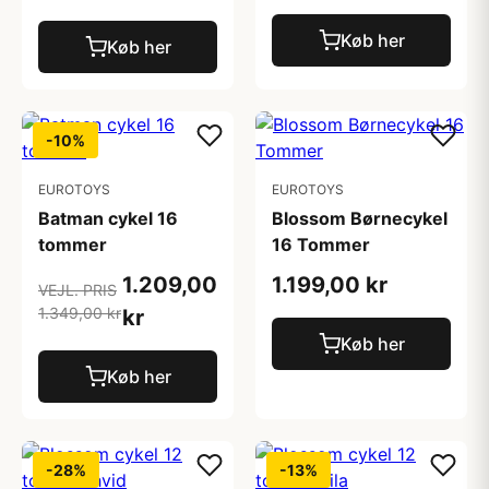
Køb her
Køb her
-10%
EUROTOYS
EUROTOYS
Batman cykel 16
Blossom Børnecykel
tommer
16 Tommer
1.209,00
1.199,00 kr
VEJL. PRIS
1.349,00 kr
kr
Køb her
Køb her
-28%
-13%