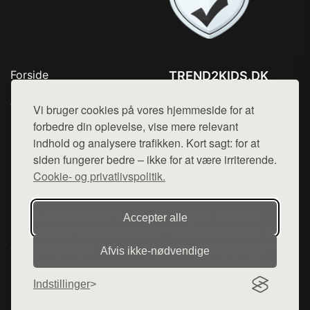
Forside
TREND2KIDS.DK
Produkter
Tlf. 78768672
Top Rabatter
Vi bruger cookies på vores hjemmeside for at
Mail:
hej@want.dk
Blog
forbedre din oplevelse, vise mere relevant
Kontakt
indhold og analysere trafikken. Kort sagt: for at
Cookie- og privatlivspolitik
siden fungerer bedre – ikke for at være irriterende.
Cookie- og privatlivspolitik.
Denne side er en del af want.dk, der udgiver en række
Accepter alle
hjemmesider med præsentation af forskellige produkter fra
diverse webshops. Der sælges ikke varer fra denne side - vi
Afvis ikke‑nødvendige
henviser til de shops, som sælger varen. Vi har heller ikke
varerne på lager.
Indstillinger
© 2026 trend2kids.dk. Alle rettigheder forbeholdes.