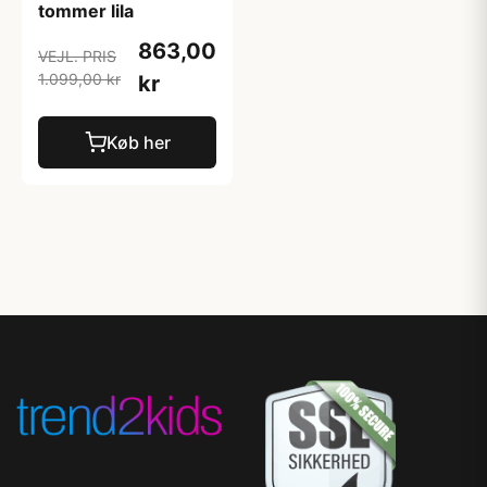
tommer lila
863,00
VEJL. PRIS
1.099,00 kr
kr
Køb her