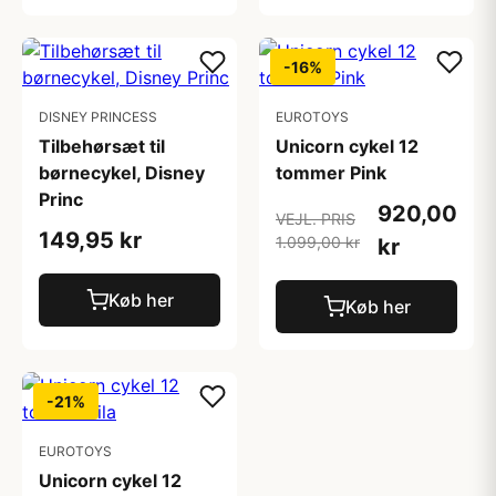
-16%
DISNEY PRINCESS
EUROTOYS
Tilbehørsæt til
Unicorn cykel 12
børnecykel, Disney
tommer Pink
Princ
920,00
VEJL. PRIS
149,95 kr
1.099,00 kr
kr
Køb her
Køb her
-21%
EUROTOYS
Unicorn cykel 12