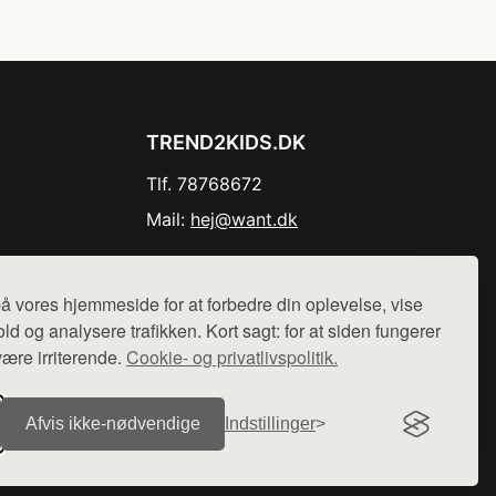
TREND2KIDS.DK
Tlf. 78768672
Mail:
hej@want.dk
Cookie- og privatlivspolitik
å vores hjemmeside for at forbedre din oplevelse, vise
ld og analysere trafikken. Kort sagt: for at siden fungerer
være irriterende.
Cookie- og privatlivspolitik.
r sælges ikke varer fra denne side - vi henviser til de shops,
Afvis ikke‑nødvendige
Indstillinger