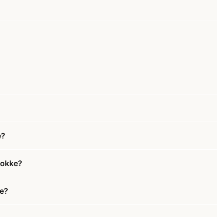
e?
lokke?
ke?