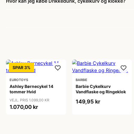
Hvor kan jeg købe Drikkedunk, cykelkurv og klokke?
SPAR 3%
EUROTOYS
BARBIE
Ashley Børnecykel 14
Barbie Cykelkurv
tommer Hvid
Vandflaske og Ringeklok
VEJL. PRIS 1.099,00 KR
149,95 kr
1.070,00 kr