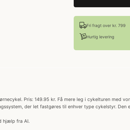
Fri fragt over kr. 799
Hurtig levering
rnecykel. Pris: 149.95 kr. Få mere leg i cykelturen med vor
ssystem, der let fastgøres til enhver type cykelstyr. Den e
 hjælp fra AI.