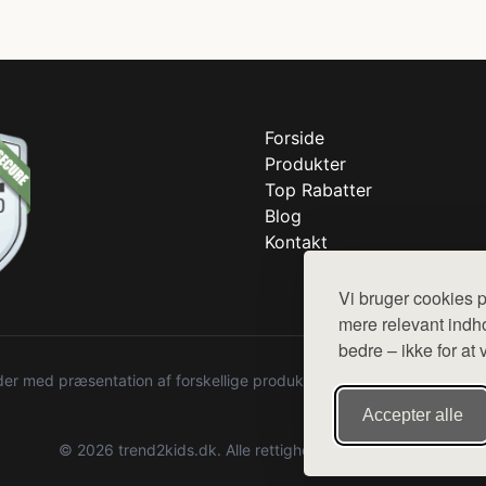
Forside
Produkter
Top Rabatter
Blog
Kontakt
Vi bruger cookies p
mere relevant indho
bedre – ikke for at 
r med præsentation af forskellige produkter fra diverse webshops. De
Accepter alle
© 2026 trend2kids.dk. Alle rettigheder forbeholdes.