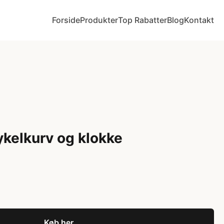
Forside
Produkter
Top Rabatter
Blog
Kontakt
ykelkurv og klokke
Køb her