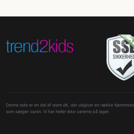
Denne side er en del af want.dk, der udgiver en række hjemmeside
som sælger varen. Vi har heller ikke varerne på lager.