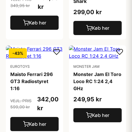
Shark
349,95 kr
kr
299,00 kr
Køb her
Køb her
-43%
EUROTOYS
MONSTER JAM
Maisto Ferrari 296
Monster Jam El Toro
GT3 Radiostyret
Loco RC 1:24 2,4
1:16
GHz
342,00
249,95 kr
VEJL. PRIS
599,00 kr
kr
Køb her
Køb her