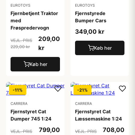
EUROTOYS
EUROTOYS
Fjernbetjent Traktor
Fjernstyrede
med
Bumper Cars
Frøspredervogn
349,00 kr
209,00
VEJL. PRIS
229,00 kr
kr
Køb her
Køb her
-11%
-21%
CARRERA
CARRERA
Fjernstyret Cat
Fjernstyret Cat
Dumper 745 1:24
Læssemaskine 1:24
799,00
708,00
VEJL. PRIS
VEJL. PRIS