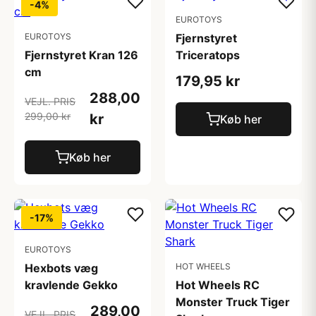
-4%
EUROTOYS
EUROTOYS
Fjernstyret
Fjernstyret Kran 126
Triceratops
cm
179,95 kr
288,00
VEJL. PRIS
299,00 kr
kr
Køb her
Køb her
-17%
EUROTOYS
Hexbots væg
HOT WHEELS
kravlende Gekko
Hot Wheels RC
Monster Truck Tiger
289,00
VEJL. PRIS