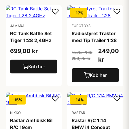
-17%
JAMARA
EUROTOYS
RC Tank Battle Set
Radiostyret Traktor
Tiger 1:28 2,4GHz
med Tip Trailer 1:28
699,00 kr
249,00
VEJL. PRIS
299,95 kr
kr
Køb her
Køb her
-15%
-14%
NIKKO
RASTAR
Rastar Amfibisk Bil
Rastar R/C 1:14
R/C 19cm
BMW i4 Concept