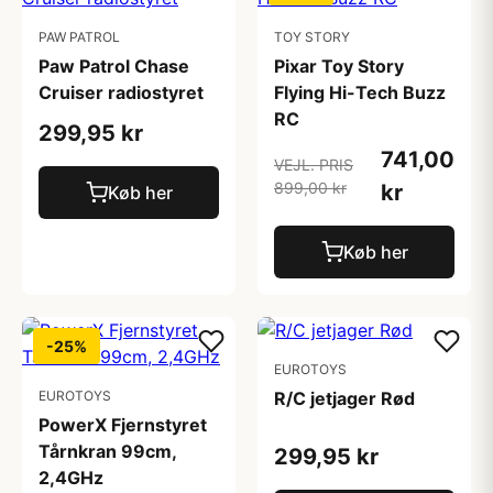
PAW PATROL
TOY STORY
Paw Patrol Chase
Pixar Toy Story
Cruiser radiostyret
Flying Hi-Tech Buzz
RC
299,95 kr
741,00
VEJL. PRIS
899,00 kr
kr
Køb her
Køb her
-25%
EUROTOYS
EUROTOYS
R/C jetjager Rød
PowerX Fjernstyret
Tårnkran 99cm,
299,95 kr
2,4GHz