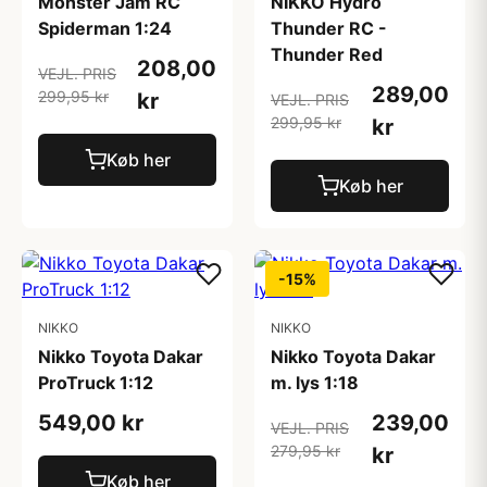
Monster Jam RC
NIKKO Hydro
Spiderman 1:24
Thunder RC -
Thunder Red
208,00
VEJL. PRIS
289,00
299,95 kr
kr
VEJL. PRIS
299,95 kr
kr
Køb her
Køb her
-15%
NIKKO
NIKKO
Nikko Toyota Dakar
Nikko Toyota Dakar
ProTruck 1:12
m. lys 1:18
549,00 kr
239,00
VEJL. PRIS
279,95 kr
kr
Køb her