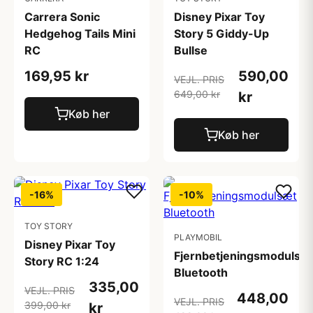
Carrera Sonic
Disney Pixar Toy
Hedgehog Tails Mini
Story 5 Giddy-Up
RC
Bullse
169,95 kr
590,00
VEJL. PRIS
649,00 kr
kr
Køb her
Køb her
-16%
-10%
TOY STORY
PLAYMOBIL
Disney Pixar Toy
Fjernbetjeningsmodulsæ
Story RC 1:24
Bluetooth
335,00
VEJL. PRIS
448,00
VEJL. PRIS
399,00 kr
kr