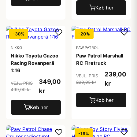
Køb her
-30%
-20%
NIKKO
PAW PATROL
Nikko Toyota Gazoo
Paw Patrol Marshall
Racing Rovanperä
RC Firetruck
1:16
239,00
VEJL. PRIS
349,00
299,95 kr
kr
VEJL. PRIS
499,00 kr
kr
Køb her
Køb her
-18%