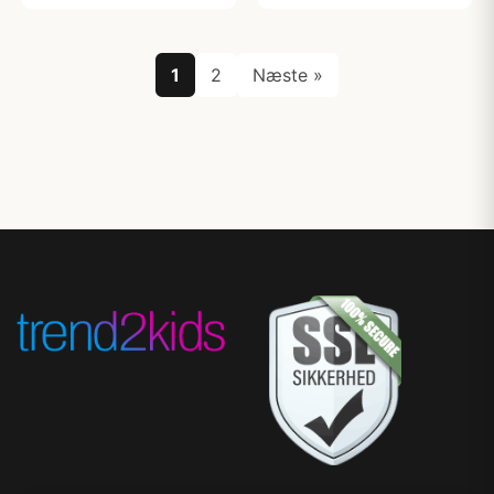
1
2
Næste »