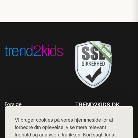
Forside
TREND2KIDS.DK
Produkter
Tlf. 78768672
Top Rabatter
Vi bruger cookies på vores hjemmeside for at
Mail:
hej@want.dk
Blog
forbedre din oplevelse, vise mere relevant
Kontakt
indhold og analysere trafikken. Kort sagt: for at