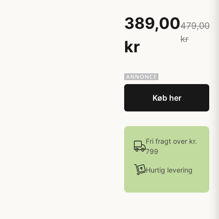
389,00
479,00
kr
kr
Køb her
Fri fragt over kr.
799
Hurtig levering