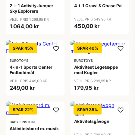
2-i-1 Activity Jumper:
4-i-1 Crawl & Chase Pal
Sky Explorers
VEJL. PRIS 549,95 KR
VEJL. PRIS 1.299,95 KR
450,00 kr
1.064,00 kr
SPAR 45%
SPAR 40%
EUROTOYS
EUROTOYS
4-in-1 Sports Center
Aktivitest Legetæppe
Fodboldmål
med Kugler
VEJL. PRIS 449,00 KR
VEJL. PRIS 299,95 KR
249,00 kr
179,95 kr
SPAR 22%
SPAR 35%
TIDLO
Aktivitetsgåvogn
BABY EINSTEIN
Aktivitetsbord m. musik
VEJL. PRIS 799,00 KR