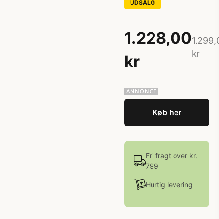
UDSALG
1.228,00
1.299,
kr
kr
Køb her
Fri fragt over kr.
799
Hurtig levering