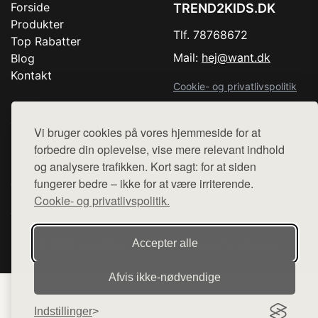
Forside
TREND2KIDS.DK
Produkter
Tlf. 78768672
Top Rabatter
Mail:
hej@want.dk
Blog
Kontakt
Cookie- og privatlivspolitik
Vi bruger cookies på vores hjemmeside for at
forbedre din oplevelse, vise mere relevant indhold
Denne side er en del af want.dk, der udgiver en række
og analysere trafikken. Kort sagt: for at siden
hjemmesider med præsentation af forskellige produkter fra
fungerer bedre – ikke for at være irriterende.
diverse webshops. Der sælges ikke varer fra denne side - vi
Cookie- og privatlivspolitik.
henviser til de shops, som sælger varen. Vi har heller ikke
varerne på lager.
Accepter alle
© 2026 trend2kids.dk. Alle rettigheder forbeholdes.
Afvis ikke‑nødvendige
Indstillinger