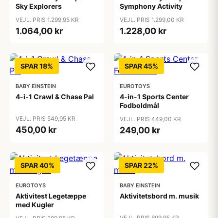
Sky Explorers
Symphony Activity
VEJL. PRIS 1.299,95 KR
VEJL. PRIS 1.299,00 KR
1.064,00 kr
1.228,00 kr
SPAR 18%
SPAR 45%
BABY EINSTEIN
EUROTOYS
4-i-1 Crawl & Chase Pal
4-in-1 Sports Center
Fodboldmål
VEJL. PRIS 549,95 KR
VEJL. PRIS 449,00 KR
450,00 kr
249,00 kr
SPAR 40%
SPAR 22%
EUROTOYS
BABY EINSTEIN
Aktivitest Legetæppe
Aktivitetsbord m. musik
med Kugler
VEJL. PRIS 699,95 KR