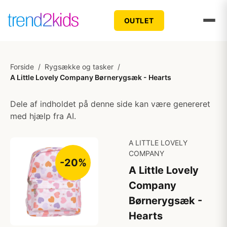
OUTLET
Forside
/
Rygsække og tasker
/
A Little Lovely Company Børnerygsæk - Hearts
Dele af indholdet på denne side kan være genereret
med hjælp fra AI.
A LITTLE LOVELY
COMPANY
-20%
A Little Lovely
Company
Børnerygsæk -
Hearts