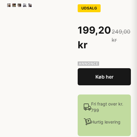
UDSALG
199,20
249,00
kr
kr
Køb her
Fri fragt over kr.
799
Hurtig levering