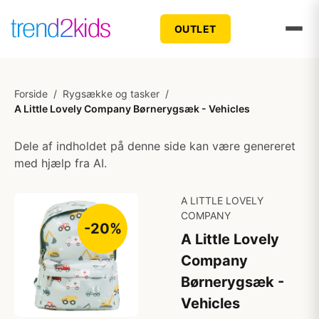
OUTLET
Forside
/
Rygsække og tasker
/
A Little Lovely Company Børnerygsæk - Vehicles
Dele af indholdet på denne side kan være genereret
med hjælp fra AI.
A LITTLE LOVELY
COMPANY
-20%
A Little Lovely
Company
Børnerygsæk -
Vehicles