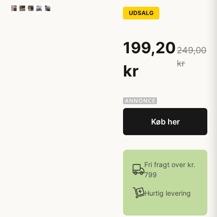
UDSALG
199,20
249,00
kr
kr
Køb her
Fri fragt over kr.
799
Hurtig levering