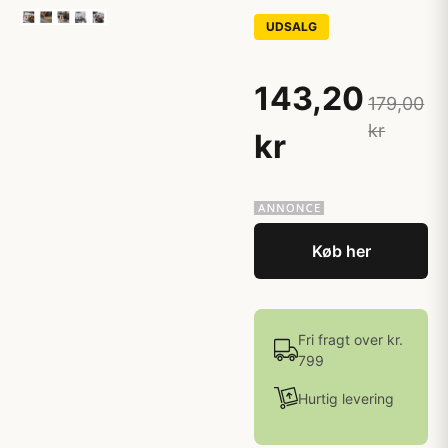
UDSALG
143,20
179,00
kr
kr
Køb her
Fri fragt over kr.
799
Hurtig levering