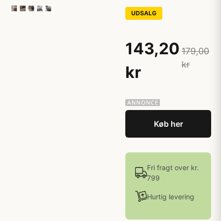
UDSALG
143,20
179,00
kr
kr
Køb her
Fri fragt over kr.
799
Hurtig levering