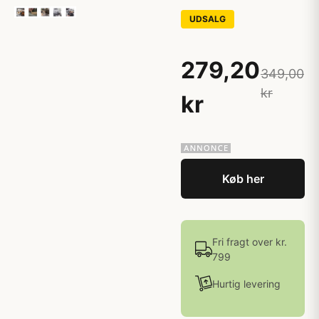
UDSALG
279,20
349,00
kr
kr
Køb her
Fri fragt over kr.
799
Hurtig levering