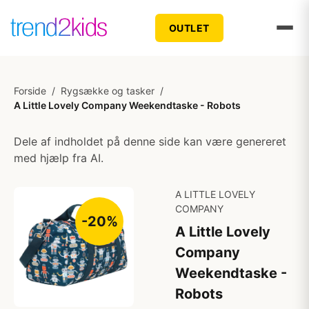
OUTLET
Forside
/
Rygsække og tasker
/
A Little Lovely Company Weekendtaske - Robots
Dele af indholdet på denne side kan være genereret
med hjælp fra AI.
A LITTLE LOVELY
COMPANY
-20%
A Little Lovely
Company
Weekendtaske -
Robots