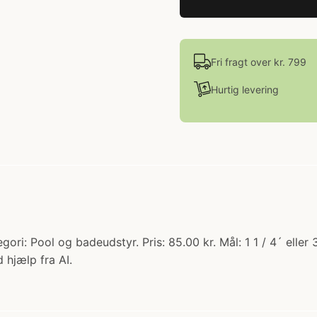
Fri fragt over kr. 799
Hurtig levering
ri: Pool og badeudstyr. Pris: 85.00 kr. Mål: 1 1 / 4´ ell
 hjælp fra AI.