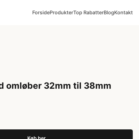
Forside
Produkter
Top Rabatter
Blog
Kontakt
d omløber 32mm til 38mm
Køb her