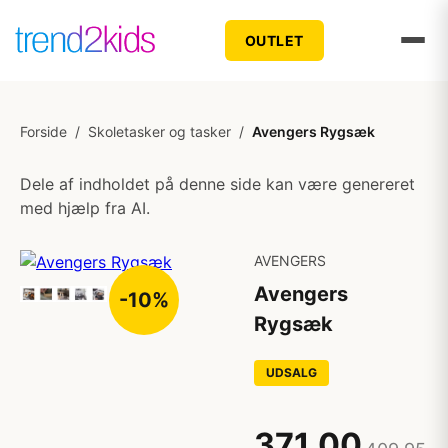
OUTLET
Forside
/
Skoletasker og tasker
/
Avengers Rygsæk
Dele af indholdet på denne side kan være genereret
med hjælp fra AI.
AVENGERS
Avengers
-10%
Rygsæk
UDSALG
371,00