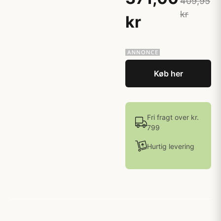
409,95
kr
kr
Køb her
Fri fragt over kr.
799
Hurtig levering