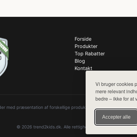
Forside
Produkter
Top Rabatter
Blog
Kontakt
Vi bruger cookies p
mere relevant indho
bedre – ikke for at 
r med præsentation af forskellige produkter fra diverse webshops. De
Accepter alle
© 2026 trend2kids.dk. Alle rettigheder forbeholdes.