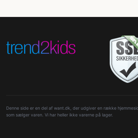
Denne side er en del af want.dk, der udgiver en række hjemmeside
som sælger varen. Vi har heller ikke varerne på lager.