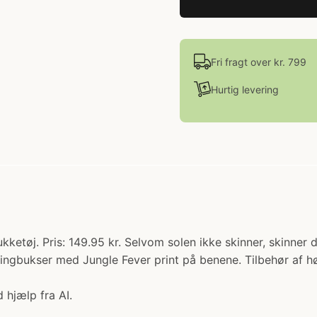
Fri fragt over kr. 799
Hurtig levering
kketøj. Pris: 149.95 kr. Selvom solen ikke skinner, skin
gingbukser med Jungle Fever print på benene. Tilbehør af hø
 hjælp fra AI.