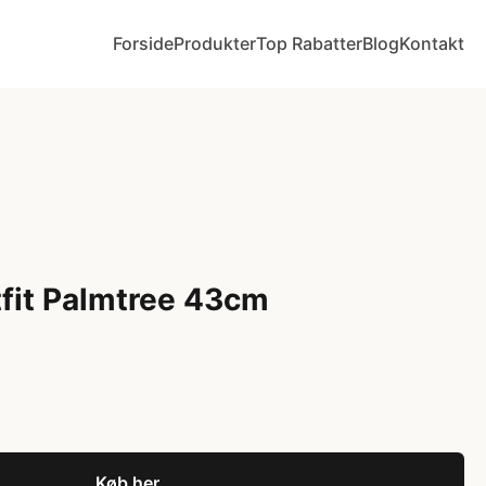
Forside
Produkter
Top Rabatter
Blog
Kontakt
fit Palmtree 43cm
Køb her