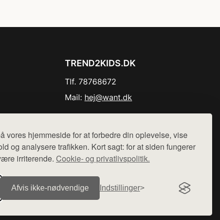
TREND2KIDS.DK
Tlf. 78768672
Mail:
hej@want.dk
Cookie- og privatlivspolitik
å vores hjemmeside for at forbedre din oplevelse, vise
ld og analysere trafikken. Kort sagt: for at siden fungerer
være irriterende.
Cookie- og privatlivspolitik.
r sælges ikke varer fra denne side - vi henviser til de shops,
Afvis ikke‑nødvendige
Indstillinger