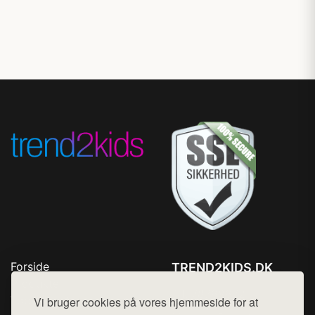
Forside
TREND2KIDS.DK
Produkter
Tlf. 78768672
Top Rabatter
Vi bruger cookies på vores hjemmeside for at