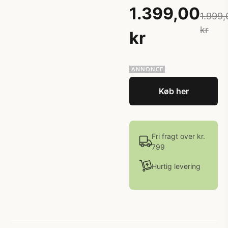
1.399,00
1.999,
kr
kr
Køb her
Fri fragt over kr.
799
Hurtig levering