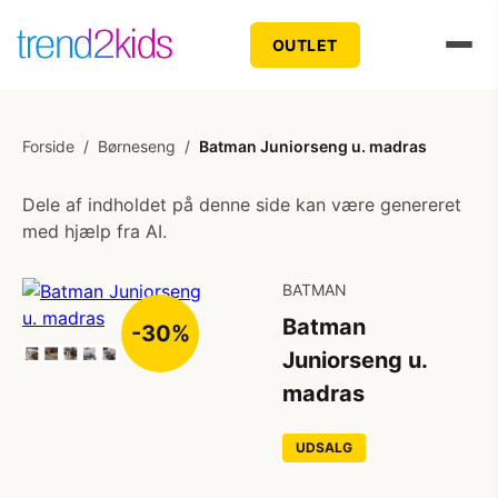
OUTLET
Forside
/
Børneseng
/
Batman Juniorseng u. madras
Dele af indholdet på denne side kan være genereret
med hjælp fra AI.
BATMAN
Batman
-30%
Juniorseng u.
madras
UDSALG