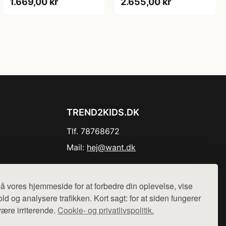
1.669,00 kr
2.655,00 kr
TREND2KIDS.DK
Tlf. 78768672
Mail:
hej@want.dk
Cookie- og privatlivspolitik
å vores hjemmeside for at forbedre din oplevelse, vise
ld og analysere trafikken. Kort sagt: for at siden fungerer
være irriterende.
Cookie- og privatlivspolitik.
r sælges ikke varer fra denne side - vi henviser til de shops,