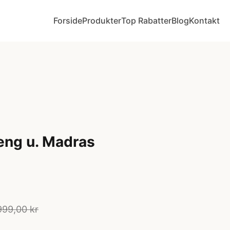
Forside
Produkter
Top Rabatter
Blog
Kontakt
eng u. Madras
999,00 kr