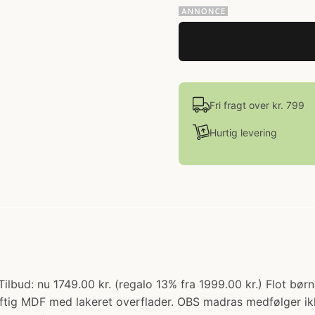
Fri fragt over kr. 799
Hurtig levering
Tilbud: nu 1749.00 kr. (regalo 13% fra 1999.00 kr.) Flot b
raftig MDF med lakeret overflader. OBS madras medfølger i