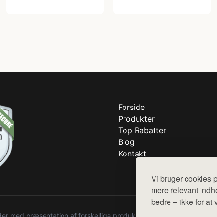
Forside
Produkter
Top Rabatter
Blog
Kontakt
Vi bruger cookies p
mere relevant indho
bedre – ikke for at 
r med præsentation af forskellige produkter fra diverse webshops. De