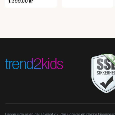
1.399,00 kr
Denne side er en del af want.dk, der udgiver en række hjemmeside