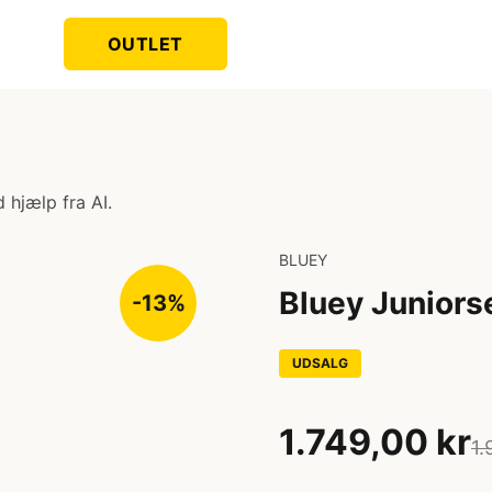
OUTLET
 hjælp fra AI.
BLUEY
Bluey Juniors
-13%
UDSALG
1.749,00 kr
1.